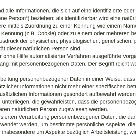
lle Informationen, die sich auf eine identifizierte oder i
ne Person“) beziehen; als identifizierbar wird eine natü
ndere mittels Zuordnung zu einer Kennung wie einem Na
ne-Kennung (z.B. Cookie) oder zu einem oder mehreren
 Ausdruck der physischen, physiologischen, genetischen, p
tät dieser natürlichen Person sind.
der ohne Hilfe automatisierter Verfahren ausgeführte Vor
g mit personenbezogenen Daten. Der Begriff reicht wei
rbeitung personenbezogener Daten in einer Weise, das
zlicher Informationen nicht mehr einer spezifischen be
usätzlichen Informationen gesondert aufbewahrt werde
nterliegen, die gewährleisten, dass die personenbezog
erbaren natürlichen Person zugewiesen werden.
atisierten Verarbeitung personenbezogener Daten, die dar
ndet werden, um bestimmte persönliche Aspekte, die s
insbesondere um Aspekte bezüglich Arbeitsleistung, wir