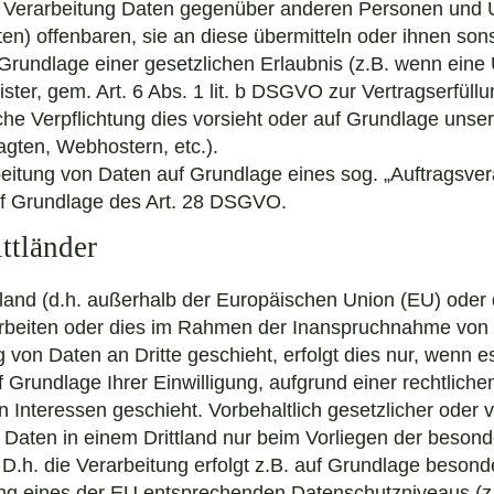
r Verarbeitung Daten gegenüber anderen Personen und
ten) offenbaren, sie an diese übermitteln oder ihnen sons
 Grundlage einer gesetzlichen Erlaubnis (z.B. wenn eine
ster, gem. Art. 6 Abs. 1 lit. b DSGVO zur Vertragserfüllun
iche Verpflichtung dies vorsieht oder auf Grundlage unse
agten, Webhostern, etc.).
rbeitung von Daten auf Grundlage eines sog. „Auftragsve
uf Grundlage des Art. 28 DSGVO.
ttländer
ttland (d.h. außerhalb der Europäischen Union (EU) ode
rbeiten oder dies im Rahmen der Inanspruchnahme von D
 von Daten an Dritte geschieht, erfolgt dies nur, wenn e
uf Grundlage Ihrer Einwilligung, aufgrund einer rechtliche
 Interessen geschieht. Vorbehaltlich gesetzlicher oder v
ie Daten in einem Drittland nur beim Vorliegen der beso
 D.h. die Verarbeitung erfolgt z.B. auf Grundlage besond
llung eines der EU entsprechenden Datenschutzniveaus (z