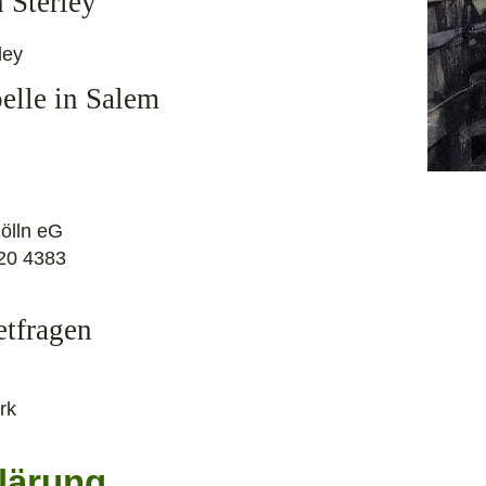
 Sterley
ley
elle in Salem
ölln eG
20 4383
etfragen
rk
lärung